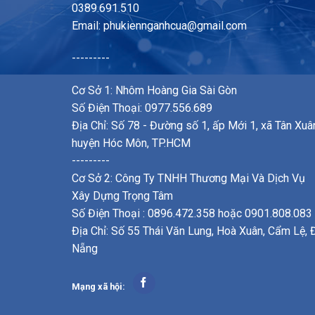
0389.691.510
Email:
phukiennganhcua@gmail.com
---------
Cơ Sở 1: Nhôm Hoàng Gia Sài Gòn
Số Điện Thoại: 0977.556.689
Địa Chỉ: Số 78 - Đường số 1, ấp Mới 1, xã Tân Xuâ
huyện Hóc Môn, TP.HCM
---------
Cơ Sở 2: Công Ty TNHH Thương Mại Và Dịch Vụ
Xây Dựng Trọng Tâm
Số Điện Thoại : 0896.472.358 hoặc 0901.808.083
Địa Chỉ: Số 55 Thái Văn Lung, Hoà Xuân, Cẩm Lệ, 
Nẵng
Mạng xã hội: