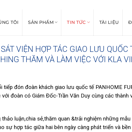
PHUKIENNGANHCUA
ÚNG TÔI
SẢN PHẨM
TIN TỨC
TÀI LIỆU
Đ
SÁT VIỆN HỢP TÁC GIAO LƯU QUỐC
HING THĂM VÀ LÀM VIỆC VỚI KLA V
uổi tiếp đón đoàn khách giao lưu quốc tế PANHOME 
c với đoàn có Giám Đốc-Trần Văn Duy cùng các thành v
ng thảo luận,chia sẻ,thăm quan &trải nghiệm những mẫu
 sự hợp tác giữa hai bên ngày càng phát triển và bền 