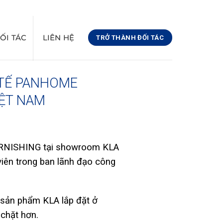
@GMAIL.COM
08:00 - 17:00
0971441366
ỐI TÁC
LIÊN HỆ
TRỞ THÀNH ĐỐI TÁC
 TẾ PANHOME
IỆT NAM
FURNISHING tại showroom KLA
iên trong ban lãnh đạo công
 sản phẩm KLA lắp đặt ở
chặt hơn.