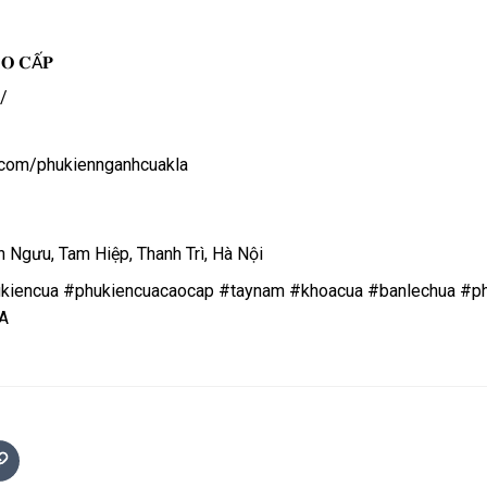
𝐎 𝐂Ấ𝐏
/
.com/phukiennganhcuakla
B Yên Ngưu, Tam Hiệp, Thanh Trì, Hà Nội
kiencua
#phukiencuacaocap
#taynam
#khoacua
#banlechua
#ph
A