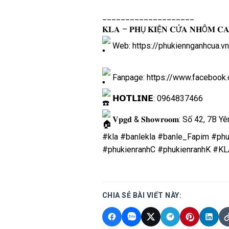
____________________
𝐊𝐋𝐀 – 𝐏𝐇Ụ 𝐊𝐈Ệ𝐍 𝐂Ử𝐀 𝐍𝐇Ô𝐌 𝐂
Web:
https://phukiennganhcua.vn
Fanpage:
https://www.facebook
𝗛𝗢𝗧𝗟𝗜𝗡𝗘: 0964837466
𝐕𝐩𝐠𝐝 & 𝐒𝐡𝐨𝐰𝐫𝐨𝐨𝐦: Số 42, 7
#kla
#banlekla
#banle_Fapim
#phu
#phukienranhC
#phukienranhK
#KL
CHIA SẺ BÀI VIẾT NÀY: