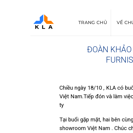
Bỏ
qua
nội
TRANG CHỦ
VỀ CH
dung
ĐOÀN KHẢO 
FURNIS
Chiều ngày 18/10 , KLA có b
Việt Nam.Tiếp đón và làm việ
ty
Tại buổi gặp mặt, hai bên cù
showroom Việt Nam . Chúc cho