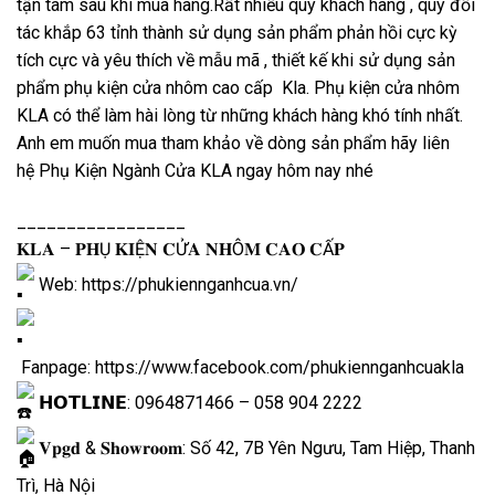
tận tâm sau khi mua hàng.Rất nhiều quý khách hàng , quý đối
tác khắp 63 tỉnh thành sử dụng sản phẩm phản hồi cực kỳ
tích cực và yêu thích về mẫu mã , thiết kế khi sử dụng sản
phẩm phụ kiện cửa nhôm cao cấp Kla. Phụ kiện cửa nhôm
KLA có thể làm hài lòng từ những khách hàng khó tính nhất.
Anh em muốn mua tham khảo về dòng sản phẩm hãy liên
hệ Phụ Kiện Ngành Cửa KLA ngay hôm nay nhé
_________________
𝐊𝐋𝐀 – 𝐏𝐇Ụ 𝐊𝐈Ệ𝐍 𝐂Ử𝐀 𝐍𝐇Ô𝐌 𝐂𝐀𝐎 𝐂Ấ𝐏
Web:
https://phukiennganhcua.vn/
Fanpage:
https://www.facebook.com/phukiennganhcuakla
𝗛𝗢𝗧𝗟𝗜𝗡𝗘: 0964871466 – 058 904 2222
𝐕𝐩𝐠𝐝 & 𝐒𝐡𝐨𝐰𝐫𝐨𝐨𝐦: Số 42, 7B Yên Ngưu, Tam Hiệp, Thanh
Trì, Hà Nội