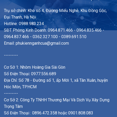
Trụ sở chính: Kho số 4, Đường Miếu Nghè, Khu Đồng Gộc,
Đại Thanh, Hà Nội
Hotline: 0988.983.234
SĐT Phòng Kinh Doanh: 0964.871.466 - 0964.835.466 -
0964.837.466 - 0362.327.100 - 0389.691.510
Email:
phukiennganhcua@gmail.com
---------
Cơ Sở 1: Nhôm Hoàng Gia Sài Gòn
Số Điện Thoại: 0977.556.689
Địa Chỉ: Số 78 - Đường số 1, ấp Mới 1, xã Tân Xuân, huyện
Hóc Môn, TP.HCM
---------
Cơ Sở 2: Công Ty TNHH Thương Mại Và Dịch Vụ Xây Dựng
Trọng Tâm
Số Điện Thoại : 0896.472.358 hoặc 0901.808.083