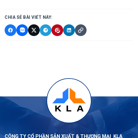
CHIA SẺ BÀI VIẾT NÀY:
CÔNG TY CỔ PHẦN SẢN XUẤT & THƯƠNG MẠI KLA