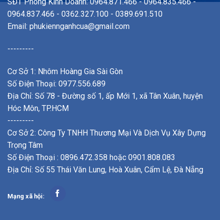
SĐT Phòng Kinh Doanh: 0964.871.466 - 0964.835.466 -
0964.837.466 - 0362.327.100 - 0389.691.510
Email:
phukiennganhcua@gmail.com
---------
Cơ Sở 1: Nhôm Hoàng Gia Sài Gòn
Số Điện Thoại: 0977.556.689
Địa Chỉ: Số 78 - Đường số 1, ấp Mới 1, xã Tân Xuân, huyện
Hóc Môn, TP.HCM
---------
Cơ Sở 2: Công Ty TNHH Thương Mại Và Dịch Vụ Xây Dựng
Trọng Tâm
Số Điện Thoại : 0896.472.358 hoặc 0901.808.083
Địa Chỉ: Số 55 Thái Văn Lung, Hoà Xuân, Cẩm Lệ, Đà Nẵng
Mạng xã hội: