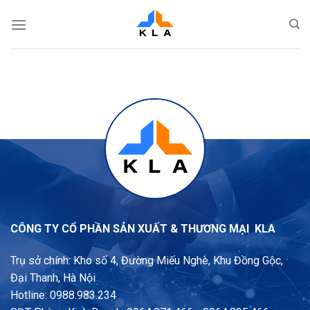
Bỏ
qua
nội
dung
CÔNG TY CỔ PHẦN SẢN XUẤT & THƯƠNG MẠI KLA
Trụ sở chính: Kho số 4, Đường Miếu Nghè, Khu Đồng Gộc,
Đại Thanh, Hà Nội
Hotline: 0988.983.234