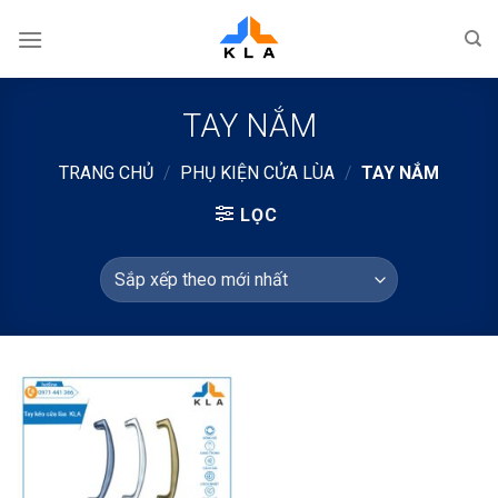
Bỏ
qua
nội
dung
TAY NẮM
TRANG CHỦ
/
PHỤ KIỆN CỬA LÙA
/
TAY NẮM
LỌC