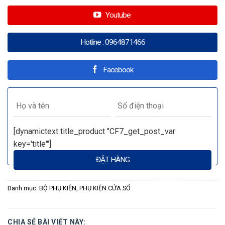
Youtube
Hotline : 0964871466
Facebook
[dynamictext title_product "CF7_get_post_var
key='title'"]
Danh mục:
BỘ PHỤ KIỆN
,
PHỤ KIỆN CỬA SỔ
CHIA SẺ BÀI VIẾT NÀY: