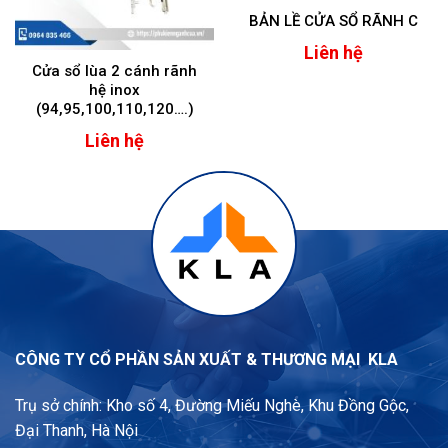
BẢN LỀ CỬA SỔ RÃNH C
Liên hệ
Cửa sổ lùa 2 cánh rãnh
hệ inox
(94,95,100,110,120….)
Liên hệ
CÔNG TY CỔ PHẦN SẢN XUẤT & THƯƠNG MẠI KLA
Trụ sở chính: Kho số 4, Đường Miếu Nghè, Khu Đồng Gộc,
Đại Thanh, Hà Nội