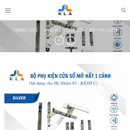
Bỏ
qua
nội
dung
TRANG CHỦ
/
PHỤ KIỆN CỬA SỔ
/
BỘ PHỤ KIỆN