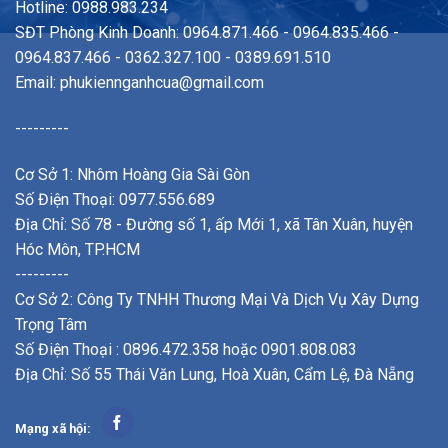
Hotline: 0988.983.234
SĐT Phòng Kinh Doanh: 0964.871.466 - 0964.835.466 -
0964.837.466 - 0362.327.100 - 0389.691.510
Email:
phukiennganhcua@gmail.com
---------
Cơ Sở 1: Nhôm Hoàng Gia Sài Gòn
Số Điện Thoại: 0977.556.689
Địa Chỉ: Số 78 - Đường số 1, ấp Mới 1, xã Tân Xuân, huyện
Hóc Môn, TP.HCM
---------
Cơ Sở 2: Công Ty TNHH Thương Mại Và Dịch Vụ Xây Dựng
Trọng Tâm
Số Điện Thoại : 0896.472.358 hoặc 0901.808.083
Địa Chỉ: Số 55 Thái Văn Lung, Hoà Xuân, Cẩm Lệ, Đà Nẵng
Mạng xã hội: