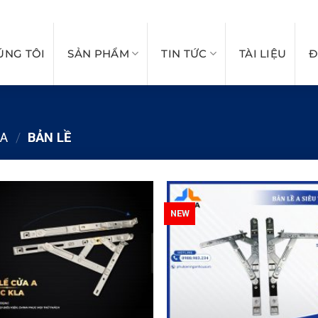
PHUKIENNGANHCUA
ÚNG TÔI
SẢN PHẨM
TIN TỨC
TÀI LIỆU
Đ
LA
/
BẢN LỀ
NEW