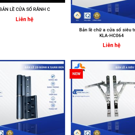
BẢN LỀ CỬA SỔ RÃNH C
Liên hệ
Bản lề chữ a cửa sổ siêu 
KLA-HC064
Liên hệ
NEW