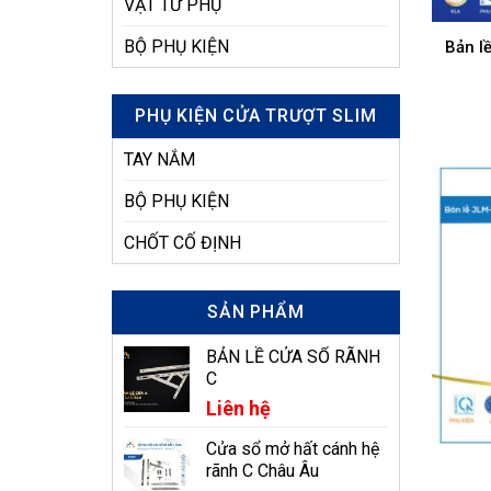
VẬT TƯ PHỤ
BỘ PHỤ KIỆN
Bản l
PHỤ KIỆN CỬA TRƯỢT SLIM
TAY NẮM
BỘ PHỤ KIỆN
CHỐT CỐ ĐỊNH
SẢN PHẨM
BẢN LỀ CỬA SỔ RÃNH
C
Liên hệ
Cửa sổ mở hất cánh hệ
rãnh C Châu Âu