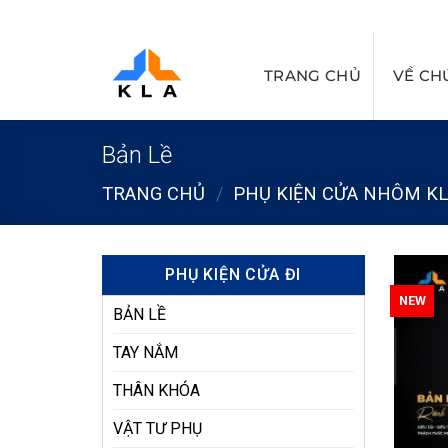
Bỏ
qua
nội
TRANG CHỦ
VỀ CH
dung
Bản Lề
TRANG CHỦ
/
PHỤ KIỆN CỬA NHÔM K
PHỤ KIỆN CỬA ĐI
NEW
BẢN LỀ
TAY NẮM
THÂN KHÓA
VẬT TƯ PHỤ