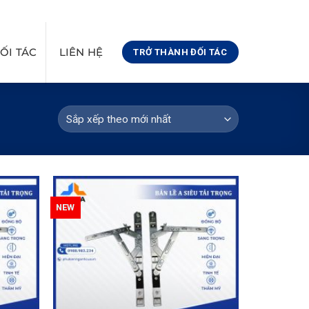
@GMAIL.COM
08:00 - 17:00
0971441366
ỐI TÁC
LIÊN HỆ
TRỞ THÀNH ĐỐI TÁC
NEW