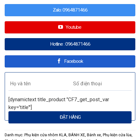
Zalo: 0964871466
Youtube
Hotline : 0964871466
Facebook
[dynamictext title_product "CF7_get_post_var
key='title'"]
Danh mục:
Phụ kiện cửa nhôm KLA
,
BÁNH XE
,
Bánh xe
,
Phụ kiện cửa lùa
,