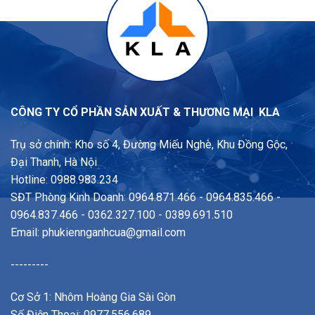
CÔNG TY CỔ PHẦN SẢN XUẤT & THƯƠNG MẠI KLA
Trụ sở chính: Kho số 4, Đường Miếu Nghè, Khu Đồng Gộc,
Đại Thanh, Hà Nội
Hotline: 0988.983.234
SĐT Phòng Kinh Doanh: 0964.871.466 - 0964.835.466 -
0964.837.466 - 0362.327.100 - 0389.691.510
Email:
phukiennganhcua@gmail.com
---------
Cơ Sở 1: Nhôm Hoàng Gia Sài Gòn
Số Điện Thoại: 0977.556.689