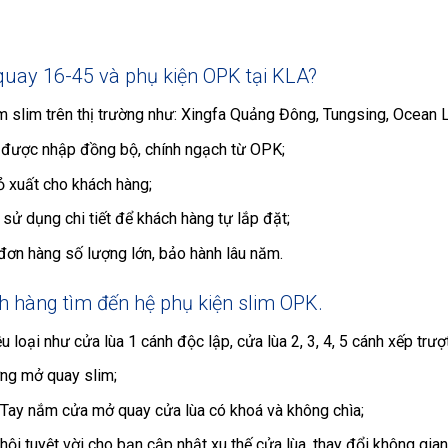
quay 16-45 và phụ kiện OPK tại KLA?
 slim trên thị trường như: Xingfa Quảng Đông, Tungsing, Ocean
A được nhập đồng bộ, chính ngạch từ OPK;
 xuất cho khách hàng;
sử dụng chi tiết để khách hàng tự lắp đặt;
đơn hàng số lượng lớn, bảo hành lâu năm.
h hàng tìm đến hệ phụ kiện slim OPK.
loại như cửa lùa 1 cánh độc lập, cửa lùa 2, 3, 4, 5 cánh xếp trượt
ơng mở quay slim;
 Tay nắm cửa mở quay cửa lùa có khoá và không chìa;
hội tuyệt vời cho bạn cập nhật xu thế cửa lùa, thay đổi không gia