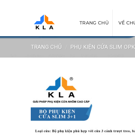
Bỏ
qua
nội
TRANG CHỦ
VỀ CH
dung
TRANG CHỦ
/
PHỤ KIỆN CỬA SLIM OP