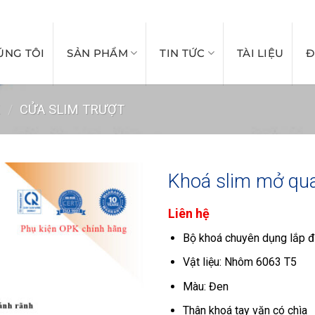
PHUKIENNGANHCUA
ÚNG TÔI
SẢN PHẨM
TIN TỨC
TÀI LIỆU
Đ
K
/
CỬA SLIM TRƯỢT
Khoá slim mở qu
Liên hệ
Bộ khoá chuyên dụng lắp đ
Vật liệu: Nhôm 6063 T5
Màu: Đen
Thân khoá tay vặn có chìa