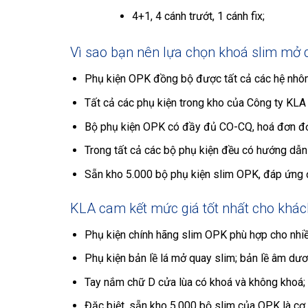
4+1, 4 cánh trướt, 1 cánh fix;
Vì sao bạn nên lựa chọn khoá slim mở 
Phụ kiện OPK đồng bộ được tất cả các hệ nhôm
Tất cả các phụ kiện trong kho của Công ty KL
Bộ phụ kiện OPK có đầy đủ CO-CQ, hoá đơn đỏ
Trong tất cả các bộ phụ kiện đều có hướng dẫn 
Sẵn kho 5.000 bộ phụ kiện slim OPK, đáp ứng 
KLA cam kết mức giá tốt nhất cho khác
Phụ kiện chính hãng slim OPK phù hợp cho nhiều 
Phụ kiện bản lề lá mở quay slim; bản lề âm dư
Tay nắm chữ D cửa lùa có khoá và không khoá;
Đặc biệt, sẵn kho 5.000 bộ slim của OPK là cơ 