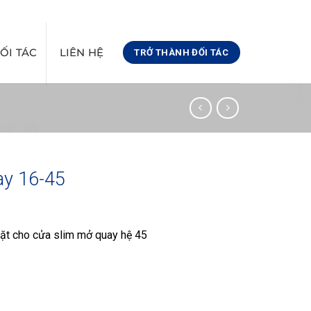
@GMAIL.COM
08:00 - 17:00
0971441366
ỐI TÁC
LIÊN HỆ
TRỞ THÀNH ĐỐI TÁC
ay 16-45
ặt cho cửa slim mở quay hệ 45