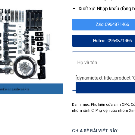
Xuất xứ: Nhập khẩu đồng 
Zalo: 0964871466
Hotline : 0964871466
[dynamictext title_product "
Danh mục:
Phụ kiện cửa slim OPK
,
Cử
nhôm rãnh C
,
Phụ kiện cửa nhôm Xin
CHIA SẺ BÀI VIẾT NÀY: