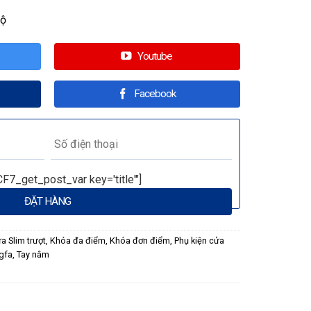
bộ
Youtube
Facebook
CF7_get_post_var key='title'"]
a Slim trượt
,
Khóa đa điểm
,
Khóa đơn điểm
,
Phụ kiện cửa
gfa
,
Tay nắm