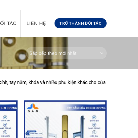
@GMAIL.COM
08:00 - 17:00
0971441366
ỐI TÁC
LIÊN HỆ
TRỞ THÀNH ĐỐI TÁC
kính, tay nắm, khóa và nhiều phụ kiện khác cho cửa