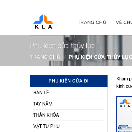
Bỏ
qua
nội
TRANG CHỦ
VỀ CH
dung
Phụ kiện cửa thủy lực
TRANG CHỦ
/
PHỤ KIỆN CỬA THỦY LỰ
Khám ph
PHỤ KIỆN CỬA ĐI
kính cư
BẢN LỀ
TAY NẮM
THÂN KHÓA
VẬT TƯ PHỤ