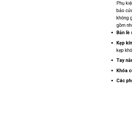
Phụ kiệ
bảo cửa
không g
gồm nhữ
Bản lề 
Kẹp kín
kẹp khóa
Tay nắ
Khóa cử
Các ph