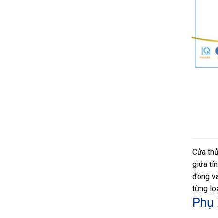
Cửa thủ
giữa tí
đóng vai
từng loạ
Phụ 