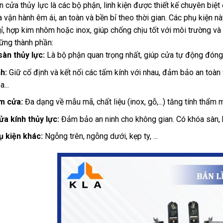
n cửa thủy lực là các bộ phận, linh kiện được thiết kế chuyên biệ
 vận hành êm ái, an toàn và bền bỉ theo thời gian. Các phụ kiện n
ỉ, hợp kim nhôm hoặc inox, giúp chống chịu tốt với môi trường và
ng thành phần:
sàn thủy lực:
Là bộ phận quan trọng nhất, giúp cửa tự động đóng
h:
Giữ cố định và kết nối các tấm kính với nhau, đảm bảo an toàn 
...
m cửa:
Đa dạng về mẫu mã, chất liệu (inox, gỗ,...) tăng tính thẩm 
a kính thủy lực:
Đảm bảo an ninh cho không gian. Có khóa sàn, k
ụ kiện khác:
Ngỗng trên, ngỗng dưới, kẹp ty, ...