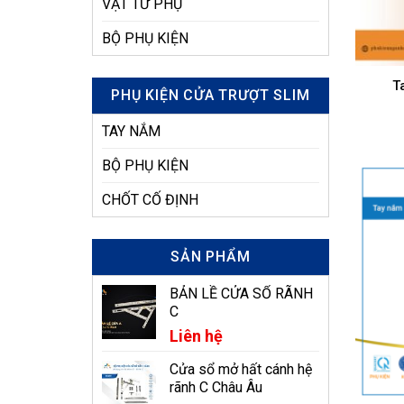
VẬT TƯ PHỤ
BỘ PHỤ KIỆN
T
PHỤ KIỆN CỬA TRƯỢT SLIM
TAY NẮM
BỘ PHỤ KIỆN
CHỐT CỐ ĐỊNH
SẢN PHẨM
BẢN LỀ CỬA SỔ RÃNH
C
Liên hệ
Cửa sổ mở hất cánh hệ
rãnh C Châu Âu