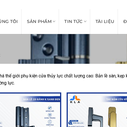
PHUKIENNGANHCUA
ÚNG TÔI
SẢN PHẨM
TIN TỨC
TÀI LIỆU
Đ
C
á thế giới phụ kiện cửa thủy lực chất lượng cao: Bản lề sàn, kẹp 
ờng lực.