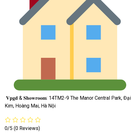
𝐕𝐩𝐠𝐝 & 𝐒𝐡𝐨𝐰𝐫𝐨𝐨𝐦: 14TM2-9 The Manor Central Park, Đại
Kim, Hoàng Mai, Hà Nội
0/5
(0 Reviews)