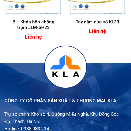
B – Khóa hộp chống
Tay nắm cửa sổ KL33
trộm JLM-SH23
Liên hệ
Liên hệ
CÔNG TY CỔ PHẦN SẢN XUẤT & THƯƠNG MẠI KLA
Trụ sở chính: Kho số 4, Đường Miếu Nghè, Khu Đồng Gộc,
Đại Thanh, Hà Nội
Hotline: 0988.983.234