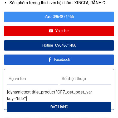
Sản phẩm tương thích với hệ nhôm: XINGFA, RÃNH C.
Zalo: 0964871466
Youtube
Hotline : 0964871466
Facebook
[dynamictext title_product "CF7_get_post_var
key='title'"]