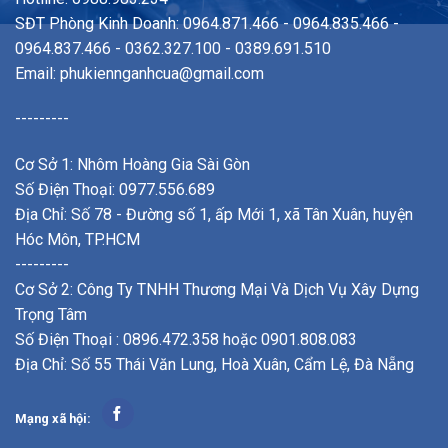
SĐT Phòng Kinh Doanh: 0964.871.466 - 0964.835.466 -
0964.837.466 - 0362.327.100 - 0389.691.510
Email:
phukiennganhcua@gmail.com
---------
Cơ Sở 1: Nhôm Hoàng Gia Sài Gòn
Số Điện Thoại: 0977.556.689
Địa Chỉ: Số 78 - Đường số 1, ấp Mới 1, xã Tân Xuân, huyện
Hóc Môn, TP.HCM
---------
Cơ Sở 2: Công Ty TNHH Thương Mại Và Dịch Vụ Xây Dựng
Trọng Tâm
Số Điện Thoại : 0896.472.358 hoặc 0901.808.083
Địa Chỉ: Số 55 Thái Văn Lung, Hoà Xuân, Cẩm Lệ, Đà Nẵng
Mạng xã hội: