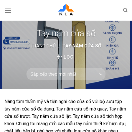
Bỏ
qua
nội
dung
Tay nắm cửa sổ
TRANG CHỦ
/
TAY NẮM CỬA SỔ
LỌC
Nâng tầm thẩm mỹ và tiện nghi cho cửa sổ với bộ sưu tập
tay nắm cửa sổ đa dạng: Tay nắm cửa sổ mở quay; Tay nắm
cửa sổ trượt; Tay nắm cửa sổ lật; Tay nắm cửa sổ tích hợp
khóa. Chúng tôi mang đến các mẫu tay nắm thiết kế hiện đại,
chất liệu bền bỉ, phù hợp với nhiều loại cửa sổ khác nhau.