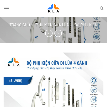
Bỏ
qua
nội
dung
TRANG CHỦ
/
PHỤ KIỆN CỬA LÙA
/
BỘ PHỤ KIỆN