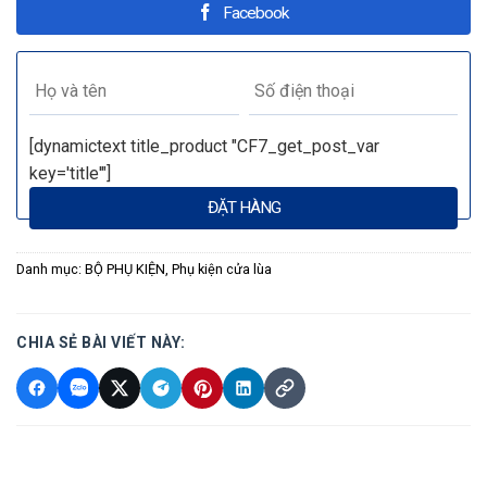
Facebook
[dynamictext title_product "CF7_get_post_var
key='title'"]
Danh mục:
BỘ PHỤ KIỆN
,
Phụ kiện cửa lùa
CHIA SẺ BÀI VIẾT NÀY: